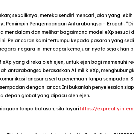
nkan; sebaliknya, mereka sendiri mencari jalan yang lebi
ay, Pemimpin Pengembangan Antarabangsa – Eropah. “Di 
a mendalam dan melihat bagaimana model eXp sesuai den
 Pelancaran kami tertumpu kepada pasaran yang sedia
negara-negara ini mencapai kemajuan nyata sejak hari 
if eXp yang direka oleh ejen, untuk ejen bagi memenuhi r
tanah antarabangsa berasaskan AI milik eXp, menghubung
komunikasi langsung serta penemuan tanpa sempadan. Sel
mpadan dengan lancar. Ini bukanlah penyelesaian siap 
a depan global yang dipacu oleh ejen.
agaan tanpa batasan, sila layari
https://exprealty.inter