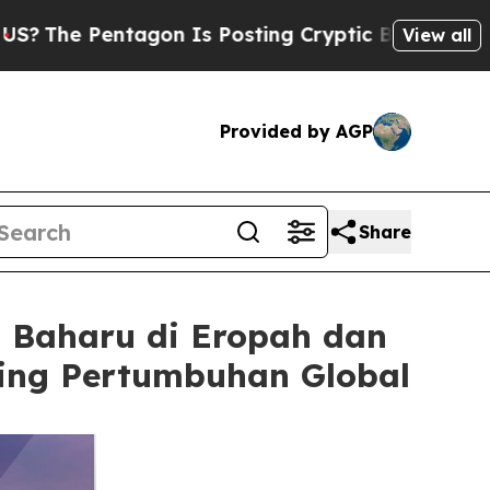
tagon Is Posting Cryptic Biblical Messages on S
View all
Provided by AGP
Share
 Baharu di Eropah dan
ing Pertumbuhan Global