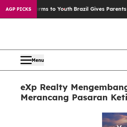
e Harms to Youth
Brazil Gives Parents Social Medi
AGP PICKS
Menu
eXp Realty Mengembang
Merancang Pasaran Ket