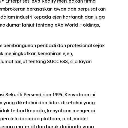
S® Enterprises. eXp Realty merupakan firma
t pembrokeran berasaskan awan dan berpusatkan
 dalam industri kepada ejen hartanah dan juga
klumat lanjut tentang eXp World Holdings,
am pembangunan peribadi dan profesional sejak
uk meningkatkan kemahiran ejen,
at lanjut tentang SUCCESS, sila layari
ekuriti Persendirian 1995. Kenyataan ini
 yang diketahui dan tidak diketahui yang
 tidak terhad kepada, kenyataan mengenai
peroleh daripada platform, alat, model
 secara material dan buruk daripada yang