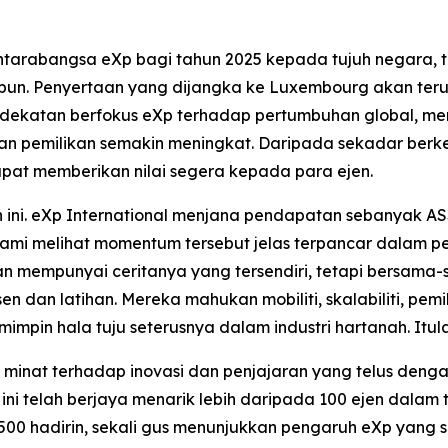
arabangsa eXp bagi tahun 2025 kepada tujuh negara, ter
epun. Penyertaan yang dijangka ke Luxembourg akan terus
ndekatan berfokus eXp terhadap pertumbuhan global, men
i dan pemilikan semakin meningkat. Daripada sekadar be
pat memberikan nilai segera kepada para ejen.
ni. eXp International menjana pendapatan sebanyak AS$
ami melihat momentum tersebut jelas terpancar dalam pe
ran mempunyai ceritanya yang tersendiri, tetapi bersama-
en dan latihan. Mereka mahukan mobiliti, skalabiliti, pem
mpin hala tuju seterusnya dalam industri hartanah. Itula
, minat terhadap inovasi dan penjajaran yang telus denga
ni telah berjaya menarik lebih daripada 100 ejen dala
0 hadirin, sekali gus menunjukkan pengaruh eXp yang s