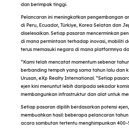
dan berimpak tinggi.
Pelancaran ini meningkatkan pengembangan ant
di Peru, Ecuador, Türkiye, Korea Selatan dan J
diselesaikan. Setiap pasaran mencerminkan pe
di mana permintaan terhadap inovasi, mobilit
terus memasuki negara di mana platformnya da
“Kami telah mencatat momentum sebenar tahun i
berbanding tempoh yang sama tahun lalu dan k
Urusan, eXp Realty International. “Setiap pasa
ejen kini menuntut lebih daripada sekadar komis
membangunkan infrastruktur dan alat untuk memi
Setiap pasaran dipilih berdasarkan potensi ejen
membuahkan hasil: beberapa pelancaran tahun i
acara sambutan tertentu menghimpunkan 400–50