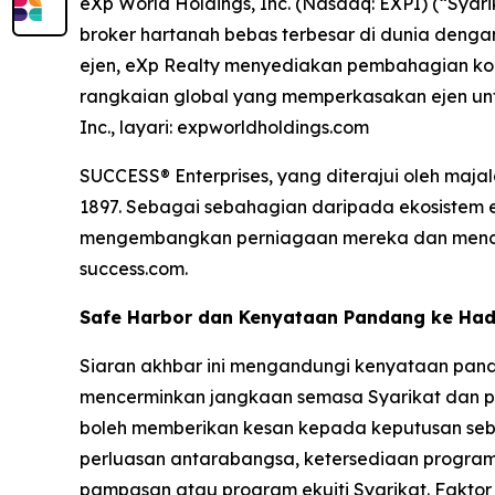
eXp World Holdings, Inc. (Nasdaq: EXPI) (“Syar
broker hartanah bebas terbesar di dunia denga
ejen, eXp Realty menyediakan pembahagian komis
rangkaian global yang memperkasakan ejen un
Inc., layari: expworldholdings.com
SUCCESS® Enterprises, yang diterajui oleh maj
1897. Sebagai sebahagian daripada ekosistem 
mengembangkan perniagaan mereka dan mencapa
success.com.
Safe Harbor dan Kenyataan Pandang ke Ha
Siaran akhbar ini mengandungi kenyataan pand
mencerminkan jangkaan semasa Syarikat dan pen
boleh memberikan kesan kepada keputusan sebe
perluasan antarabangsa, ketersediaan program 
pampasan atau program ekuiti Syarikat. Faktor