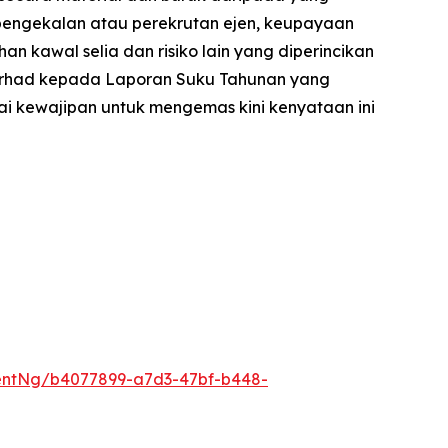
pengekalan atau perekrutan ejen, keupayaan
kawal selia dan risiko lain yang diperincikan
 terhad kepada Laporan Suku Tahunan yang
i kewajipan untuk mengemas kini kenyataan ini
entNg/b4077899-a7d3-47bf-b448-