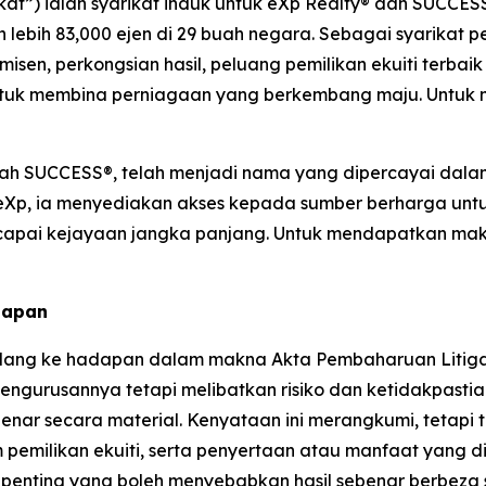
ikat”) ialah syarikat induk untuk eXp Realty® dan SUCCES
n lebih 83,000 ejen di 29 buah negara. Sebagai syarika
en, perkongsian hasil, peluang pemilikan ekuiti terbaik
tuk membina perniagaan yang berkembang maju. Untuk ma
alah SUCCESS®, telah menjadi nama yang dipercayai dal
eXp, ia menyediakan akses kepada sumber berharga unt
i kejayaan jangka panjang. Untuk mendapatkan maklum
dapan
ang ke hadapan dalam makna Akta Pembaharuan Litigasi S
gurusannya tetapi melibatkan risiko dan ketidakpastian
nar secara material. Kenyataan ini merangkumi, tetapi
pemilikan ekuiti, serta penyertaan atau manfaat yang di
 penting yang boleh menyebabkan hasil sebenar berbeza