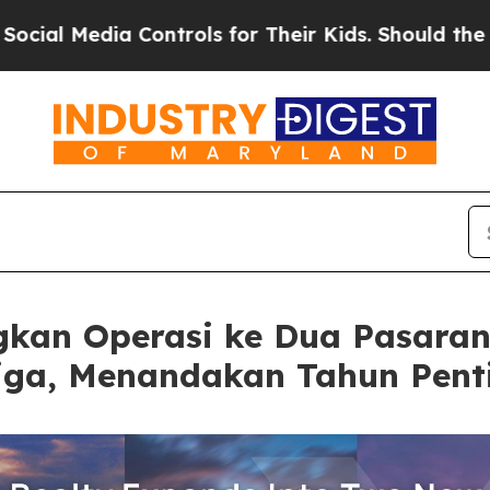
a Controls for Their Kids. Should the US?
The Pen
kan Operasi ke Dua Pasaran
iga, Menandakan Tahun Pent