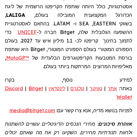
אסטרטגיות, כולל היותה שותפת
הקריפטו
הרשמית של ליגת
הכדורגל המקצוענית
המובילה בעולם,
LALIGA
,
בשווקי
EASTERN
,
SEA
ו-
LATAM
.
בהתאם לאסטרטגיית
ההשפעה הגלובלית שלה,
Bitget
חברה
ל-
UNICEF
כדי
לתמוך בחינוך
קריפטו לכ- 1.1 מיליון איש עד 2027.
בעולם
הספורט המוטורי
בעולם
הספורט המוטורי,
Bitget
היא שותפת
בורסת המטבעות הקריפטוגרפים הבלעדית של
MotoGP™
,
מאליפויות המרוצים
המרתקות ביותר בעולם.
למידע נוסף, בקרו
באתר:
אתר
|
טוויטר
|
טלגרם
|
לינקדאין
|
Bitget
|
Discord
Wallet
לפניות
בנושא מדיה, אנא צרו קשר
עם:
media@bitget.com
אזהרת סיכונים
: מחירי הנכסים הדיגיטליים עשויים להשתנות
ולחוות תנודתיות מחירים. השקיעו רק את מה שאתם יכולים