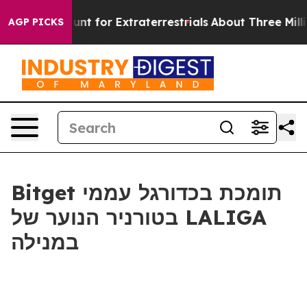
form to Hunt for Extraterrestrials
About Three Million P
AGP PICKS
Bitget תומכת בכדורגל עממי
בטורניר הנוער של LALIGA
במנילה