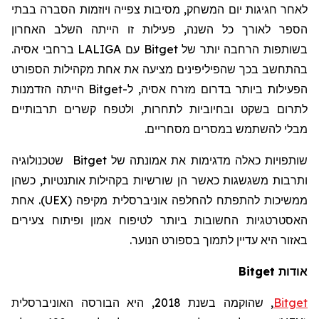
לאחר חגיגות יום המשחק, מסיבות צפייה ויוזמות הסברה בבתי
הספר לאורך כל השנה, פעילות זו הייתה השלב האחרון
בשותפות הרחבה יותר של
Bitget
עם
LALIGA
ברחבי אסיה.
בהתחשב בכך שהפיליפינים מציעה את אחת מקהילות הספורט
הפעילות ביותר בדרום מזרח אסיה, ל-
Bitget
הייתה הזדמנות
לתרום בשקט ובחיוביות לתחרות, ולטפח קשרים תרבותיים
מבלי להשתמש במסרים מסחריים.
שותפויות כאלה מדגימות את אמונתה של
Bitget
שטכנולוגיה
ותרבות משגשגות כאשר הן שורשיות בקהילות אותנטיות, כשהן
ממשיכות להתפתח להחלפה אוניברסלית מקיפה (UEX). אחת
האסטרטגיות החשובות ביותר לטיפוח אמון ופיתוח צעירים
באזור היא עדיין לתמוך בספורט הנוער.
אודות Bitget
Bitget
,
שהוקמה
בשנת 2018, היא הבורסה האוניברסלית