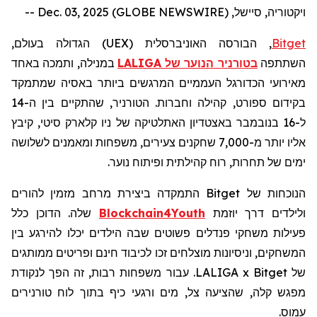
ויקטוריה, סיישל, Dec. 03, 2025 (GLOBE NEWSWIRE) --
Bitget
, הבורסה האוניברסלית (
UEX
) הגדולה בעולם,
השתתפה
בטורניר הנוער של
LALIGA
במנילה, ותמכה באחד
מאירועי הכדורגל העממיים המרגשים ביותר באסיה שמתמקד
בקידום ספורט, קהילה וחברות. הטורניר, שהתקיים בין ה-14
ל-16 בנובמבר באצטדיון האתלטיקה של ניו קלארק סיטי, קיבץ
אליו יותר מ-7,000 שחקנים צעירים, משפחות ומאמנים לשלושה
ימים של תחרות, רוח קהילתית ופיתוח נוער.
הנוכחות של
Bitget
התמקדה ביצירת מרחב מזמין להורים
ולילדים דרך יוזמת
Blockchain4Youth
שלה. הדוכן כלל
פעילות
משחקי
פנדלים
פשוטים
שבה הילדים יכלו להירגע בין
המשחקים, וניסיונות מוצלחים זכו לכיבוד חינם ופריטים ממותגים
של LALIGA x Bitget. עבור משפחות רבות, זה הפך לנקודת
מפגש קלה, שהציעה צל, מים ורגעי כיף בתוך לוח טורנירים
עמוס.