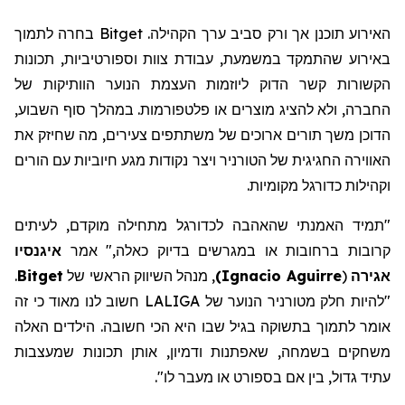
האירוע תוכנן אך ורק סביב ערך הקהילה. Bitget בחרה לתמוך
באירוע שהתמקד במשמעת, עבודת צוות וספורטיביות, תכונות
הקשורות קשר הדוק ליוזמות העצמת הנוער הוותיקות של
החברה, ולא להציג מוצרים או פלטפורמות. במהלך סוף השבוע,
הדוכן משך תורים ארוכים של משתתפים צעירים, מה שחיזק את
האווירה החגיגית של הטורניר ויצר נקודות מגע חיוביות עם הורים
וקהילות כדורגל מקומיות.
"תמיד האמנתי שהאהבה לכדורגל מתחילה מוקדם, לעיתים
קרובות ברחובות או במגרשים בדיוק כאלה," אמר
איגנסיו
אגירה
(
Ignacio Aguirre
)
,
מנהל
השיווק
הראשי של
Bitget
.
"להיות חלק מטורניר הנוער של LALIGA חשוב לנו מאוד כי זה
אומר
לתמוך בתשוקה בגיל שבו היא הכי חשובה. הילדים האלה
משחקים בשמחה, שאפתנות ודמיון, אותן תכונות שמעצבות
עתיד גדול, בין אם בספורט או מעבר לו
".