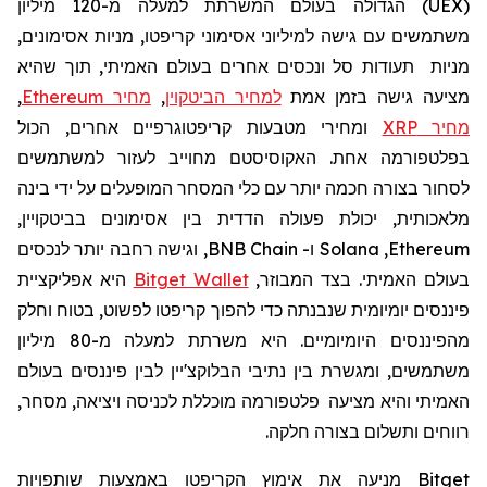
(
UEX
)
הגדולה בעולם המשרתת למעלה מ-120
מיליון
משתמשים עם גישה למיליוני אסימוני קריפטו, מניות אסימונים,
מניות תעודות סל ונכסים אחרים בעולם האמיתי, תוך שהיא
מציעה גישה בזמן אמת
למחיר הביטקוין
,
מחיר Ethereum
,
מחיר XRP
ומחירי מטבעות קריפטוגרפיים אחרים, הכול
בפלטפורמה אחת. האקוסיסטם מחוייב לעזור למשתמשים
לסחור בצורה חכמה יותר עם כלי המסחר המופעלים על ידי בינה
מלאכותית, יכולת פעולה הדדית בין אסימונים בביטקויין,
Ethereum
,
Solana
ו-
BNB Chain
, וגישה רחבה יותר לנכסים
בעולם האמיתי. בצד המבוזר,
Bitget Wallet
היא אפליקציית
פיננסים יומיומית שנבנתה כדי להפוך קריפטו לפשוט, בטוח וחלק
מהפיננסים היומיומיים. היא
משרתת למעלה מ-80 מיליון
משתמשים, ומגשרת בין נתיבי הבלוקצ'יין לבין פיננסים בעולם
האמיתי
והיא
מצי
עה
פלטפורמה מוכללת לכניסה ויציאה, מסחר,
רווחים ותשלום בצורה חלקה.
Bitget
מניעה את
אימוץ
הקריפטו
באמצעות שותפויות