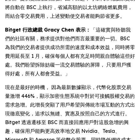
將自動在 BSC 上執行，省減高額的以太坊網絡燃氣費用，
而結合零交易費用，上述變動使交易者能夠節省更多。
Bitget 行政總裁 Gracy Chen 表示：
「這確實與聆聽我
們的社區有關，務求提供對他們而言最重要的一切。BSC
為我們的交易者提供成功所需的速度和成本效益，同時將零
費用延長至 1 月，確保每個人都有充足時間親自體驗這些好
處。我們盼望拆除妨礙一流交易體驗的屏障， 只要用戶獲
得好處，所有人都會受益。」
現在是最好的時機， 因為最新數據顯示，代幣化股票交易
量激增 446%，顯示加密生態系統中對於可接觸股權交易的
需求急增。此增長突顯了用戶希望與傳統市場互動的方式出
現徹底變化，追求以無縫、實惠及按照自己的方式進行。
Bitget 透過遷移至 BSC 而直接回應用戶對這股急增的興
趣，確保用戶能夠更高效率地交易 Nvidia、Tesla、
Microsoft 和 Amazon 等代幣化股票，同時降低網絡成本