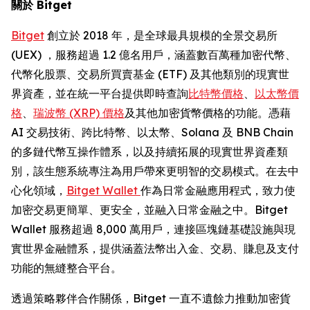
關於 Bitget
Bitget
創立於 2018 年，是全球最具規模的全景交易所
(UEX) ，服務超過 1.2 億名用戶，涵蓋數百萬種加密代幣、
代幣化股票、交易所買賣基金 (ETF) 及其他類別的現實世
界資產，並在統一平台提供即時查詢
比特幣價格
、
以太幣價
格
、
瑞波幣 (XRP) 價格
及其他加密貨幣價格的功能。憑藉
AI 交易技術、跨比特幣、以太幣、Solana 及 BNB Chain
的多鏈代幣互操作體系，以及持續拓展的現實世界資產類
別，該生態系統專注為用戶帶來更明智的交易模式。在去中
心化領域，
Bitget Wallet
作為日常金融應用程式，致力使
加密交易更簡單、更安全，並融入日常金融之中。Bitget
Wallet 服務超過 8,000 萬用戶，連接區塊鏈基礎設施與現
實世界金融體系，提供涵蓋法幣出入金、交易、賺息及支付
功能的無縫整合平台。
透過策略夥伴合作關係，Bitget 一直不遺餘力推動加密貨