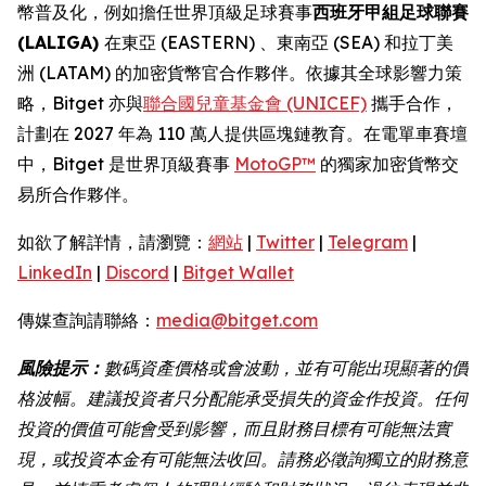
幣普及化，例如擔任世界頂級足球賽事
西班牙甲組足球聯賽
(LALIGA)
在東亞 (EASTERN) 、東南亞 (SEA) 和拉丁美
洲 (LATAM) 的加密貨幣官合作夥伴。依據其全球影響力策
略，Bitget 亦與
聯合國兒童基金會 (UNICEF)
攜手合作，
計劃在 2027 年為 110 萬人提供區塊鏈教育。在電單車賽壇
中，Bitget 是世界頂級賽事
MotoGP™
的獨家加密貨幣交
易所合作夥伴。
如欲了解詳情，請瀏覽：
網站
|
Twitter
|
Telegram
|
LinkedIn
|
Discord
|
Bitget Wallet
傳媒查詢請聯絡：
media@bitget.com
風險提示：
數碼資產價格或會波動，並有可能出現顯著的價
格波幅。建議投資者只分配能承受損失的資金作投資。任何
投資的價值可能會受到影響，而且財務目標有可能無法實
現，或投資本金有可能無法收回。請務必徵詢獨立的財務意