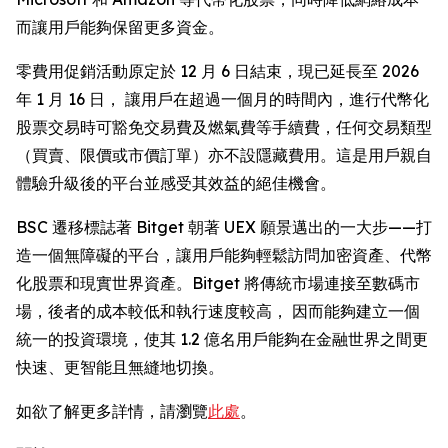
而讓用戶能夠保留更多資金。
零費用促銷活動原定於 12 月 6 日結束，現已延長至 2026
年 1 月 16 日， 讓用戶在超過一個月的時間內，進行代幣化
股票交易時可豁免交易費及燃氣費等手續費，任何交易類型
（買賣、限價或市價訂單）亦不設隱藏費用。這是用戶親自
體驗升級後的平台並感受其效益的絕佳機會。
BSC 遷移標誌著 Bitget 朝著 UEX 願景邁出的一大步——打
造一個無障礙的平台，讓用戶能夠輕鬆訪問加密資產、代幣
化股票和現實世界資產。Bitget 將傳統市場連接至數碼市
場，後者的成本較低和執行速度較高， 因而能夠建立一個
統一的投資環境，使其 1.2 億名用戶能夠在金融世界之間更
快速、更智能且無縫地切換。
如欲了解更多詳情，請瀏覽
此處
。